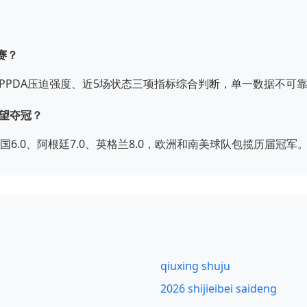
赛？
PPDA压迫强度、近5场状态三项指标综合判断，单一数据不可
希望夺冠？
国6.0、阿根廷7.0、英格兰8.0，欧洲和南美球队包揽历届冠军
qiuxing shuju
2026 shijieibei saideng