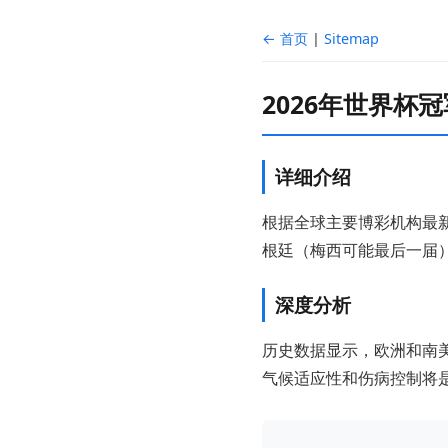
← 首页
|
Sitemap
2026年世界杯
详细介绍
根据全球主要博彩机构最新
根廷（梅西可能最后一届
深度分析
历史数据显示，欧洲和南
气候适应性和伤病控制将