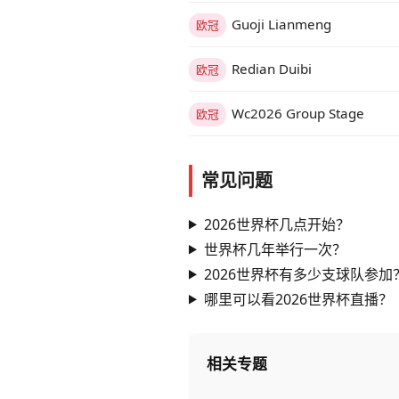
Guoji Lianmeng
欧冠
Redian Duibi
欧冠
Wc2026 Group Stage
欧冠
常见问题
2026世界杯几点开始？
世界杯几年举行一次？
2026世界杯有多少支球队参加
哪里可以看2026世界杯直播？
相关专题