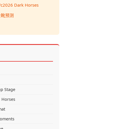
c2026 Dark Horses
金靴预测
p Stage
 Horses
mat
Moments
he