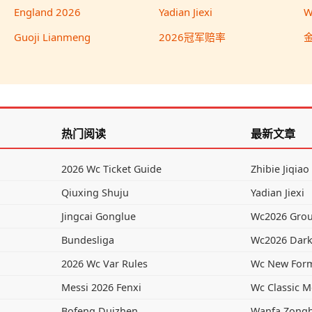
England 2026
Yadian Jiexi
W
Guoji Lianmeng
2026冠军赔率
热门阅读
最新文章
2026 Wc Ticket Guide
Zhibie Jiqiao
Qiuxing Shuju
Yadian Jiexi
Jingcai Gonglue
Wc2026 Grou
Bundesliga
Wc2026 Dark
2026 Wc Var Rules
Wc New For
Messi 2026 Fenxi
Wc Classic 
Bofeng Duizhen
Wanfa Zong