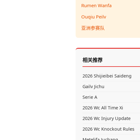
Rumen Wanfa
Ouqiu Peilv
亚洲参赛队
相关推荐
2026 Shijieibei Saideng
Gailv Jichu
Serie A
2026 Wc All Time Xi
2026 Wc Injury Update
2026 Wc Knockout Rules
Metelifa Juchang