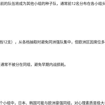
最靠前的队伍将成为其他小组的种子队，通常前12名分布在各小组
每档12支），从各档抽取时避免同洲强队集中，但欧洲区因席位
）通常不被分在同组，避免早期内战损耗。
2个小组中，日本、韩国可能与欧洲豪强同组，对心理素质是极大