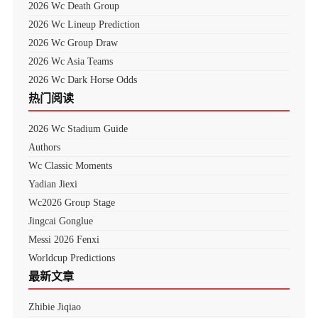
2026 Wc Death Group
2026 Wc Lineup Prediction
2026 Wc Group Draw
2026 Wc Asia Teams
2026 Wc Dark Horse Odds
热门阅读
2026 Wc Stadium Guide
Authors
Wc Classic Moments
Yadian Jiexi
Wc2026 Group Stage
Jingcai Gonglue
Messi 2026 Fenxi
Worldcup Predictions
最新文章
Zhibie Jiqiao