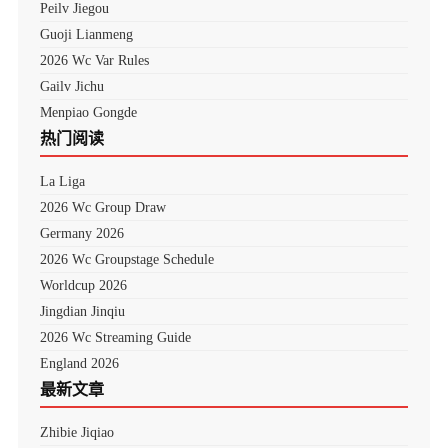
Peilv Jiegou
Guoji Lianmeng
2026 Wc Var Rules
Gailv Jichu
Menpiao Gongde
热门阅读
La Liga
2026 Wc Group Draw
Germany 2026
2026 Wc Groupstage Schedule
Worldcup 2026
Jingdian Jinqiu
2026 Wc Streaming Guide
England 2026
最新文章
Zhibie Jiqiao