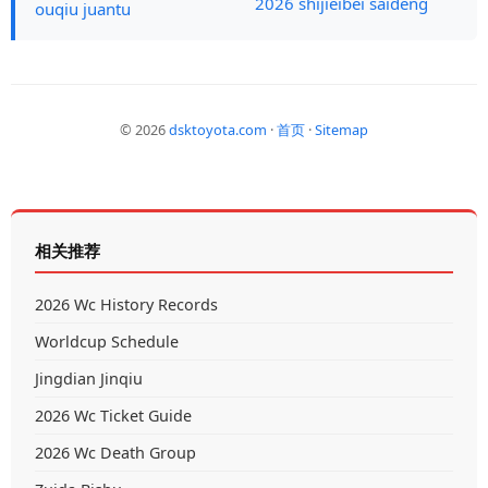
2026 shijieibei saideng
ouqiu juantu
© 2026
dsktoyota.com
·
首页
·
Sitemap
相关推荐
2026 Wc History Records
Worldcup Schedule
Jingdian Jinqiu
2026 Wc Ticket Guide
2026 Wc Death Group