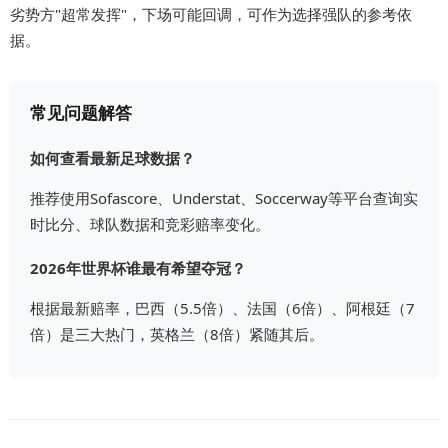
劣势方"超常发挥"，下场可能回调，可作为选择强队的参考依
据。
常见问题解答
如何查看最新足球数据？
推荐使用Sofascore、Understat、Soccerway等平台查询实
时比分、球队数据和竞彩赔率变化。
2026年世界杯谁最有希望夺冠？
根据最新赔率，巴西（5.5倍）、法国（6倍）、阿根廷（7
倍）是三大热门，英格兰（8倍）紧随其后。