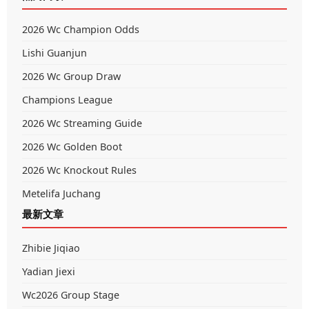
2026 Wc Champion Odds
Lishi Guanjun
2026 Wc Group Draw
Champions League
2026 Wc Streaming Guide
2026 Wc Golden Boot
2026 Wc Knockout Rules
Metelifa Juchang
最新文章
Zhibie Jiqiao
Yadian Jiexi
Wc2026 Group Stage