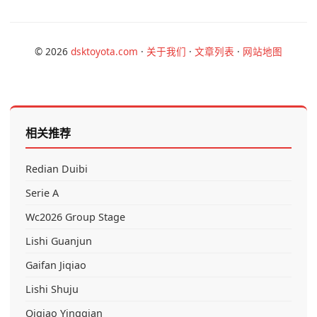
© 2026
dsktoyota.com
·
关于我们
·
文章列表
·
网站地图
相关推荐
Redian Duibi
Serie A
Wc2026 Group Stage
Lishi Guanjun
Gaifan Jiqiao
Lishi Shuju
Qiqiao Yingqian