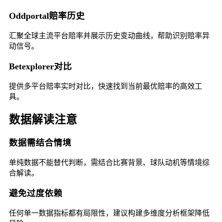
Oddportal赔率历史
汇聚全球主流平台赔率并展示历史变动曲线，帮助识别赔率异
动信号。
Betexplorer对比
提供多平台赔率实时对比，快速找到当前最优赔率的高效工
具。
数据解读注意
数据需结合情境
单纯数据不能替代判断，需结合比赛背景、球队动机等情境综
合解读。
避免过度依赖
任何单一数据指标都有局限性，建议构建多维度分析框架降低