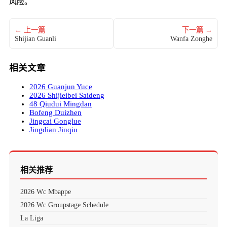
风险。
← 上一篇
下一篇 →
Shijian Guanli
Wanfa Zonghe
相关文章
2026 Guanjun Yuce
2026 Shijieibei Saideng
48 Qiudui Mingdan
Bofeng Duizhen
Jingcai Gonglue
Jingdian Jinqiu
相关推荐
2026 Wc Mbappe
2026 Wc Groupstage Schedule
La Liga