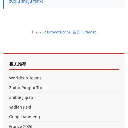
zuqiu shuju fenxi
© 2026
dsktoyota.com
·
首页
·
Sitemap
相关推荐
Worldcup Teams
Zhibo Pingtai Tui
Zhibie Jiqiao
Yadian Jiexi
Guoji Lianmeng
France 2026