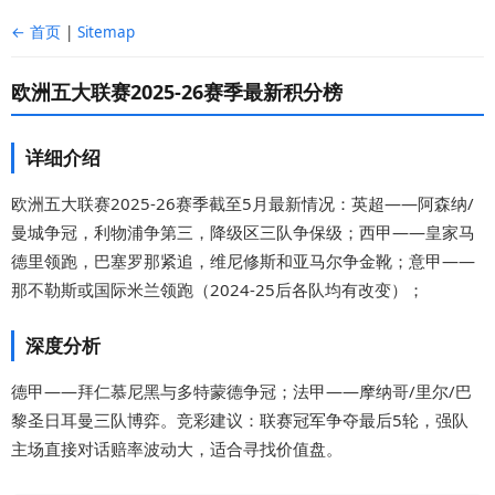
← 首页
|
Sitemap
欧洲五大联赛2025-26赛季最新积分榜
详细介绍
欧洲五大联赛2025-26赛季截至5月最新情况：英超——阿森纳/
曼城争冠，利物浦争第三，降级区三队争保级；西甲——皇家马
德里领跑，巴塞罗那紧追，维尼修斯和亚马尔争金靴；意甲——
那不勒斯或国际米兰领跑（2024-25后各队均有改变）；
深度分析
德甲——拜仁慕尼黑与多特蒙德争冠；法甲——摩纳哥/里尔/巴
黎圣日耳曼三队博弈。竞彩建议：联赛冠军争夺最后5轮，强队
主场直接对话赔率波动大，适合寻找价值盘。