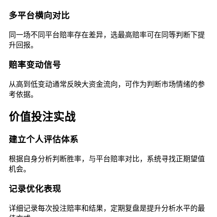
多平台横向对比
同一场不同平台赔率存在差异，选最高赔率可在同等判断下提
升回报。
赔率变动信号
从高到低变动通常反映大资金流向，可作为判断市场情绪的参
考依据。
价值投注实战
建立个人评估体系
根据自身分析判断胜率，与平台赔率对比，系统寻找正期望值
机会。
记录优化表现
详细记录每次投注赔率和结果，定期复盘是提升分析水平的最