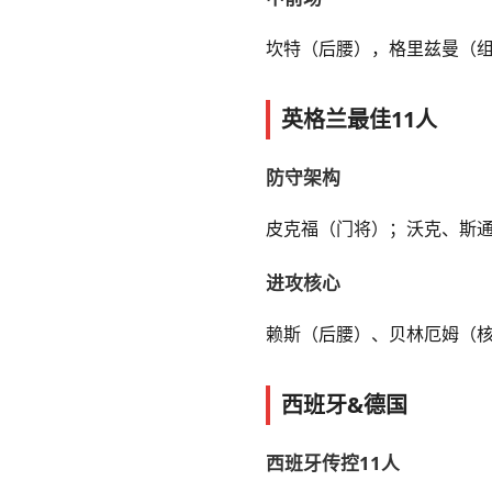
坎特（后腰），格里兹曼（
英格兰最佳11人
防守架构
皮克福（门将）；沃克、斯通
进攻核心
赖斯（后腰）、贝林厄姆（
西班牙&德国
西班牙传控11人