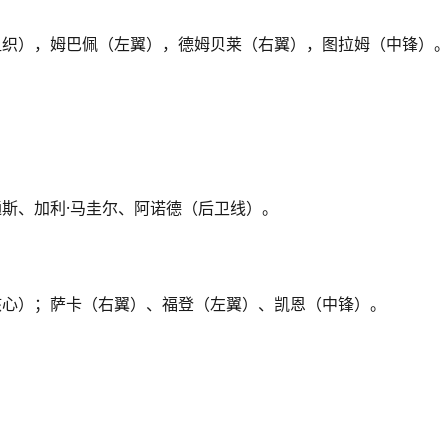
组织），姆巴佩（左翼），德姆贝莱（右翼），图拉姆（中锋）
斯、加利·马圭尔、阿诺德（后卫线）。
核心）；萨卡（右翼）、福登（左翼）、凯恩（中锋）。