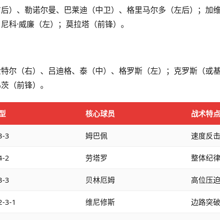
右后）、勒诺尔曼、巴莱迪（中卫）、格里马尔多（左后）；加
尼科·威廉（左）；莫拉塔（前锋）。
金特尔（右）、吕迪格、泰（中）、格罗斯（左）；克罗斯（或
弗茨（前锋）。
型
核心球员
战术特
3-3
姆巴佩
速度反
4-2
劳塔罗
整体纪
3-3
贝林厄姆
高位压
2-3-1
维尼修斯
边路突