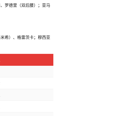
维、罗德里（双后腰）；亚马
基米希）、格雷茨卡；穆西亚
点
击
律
迫
破