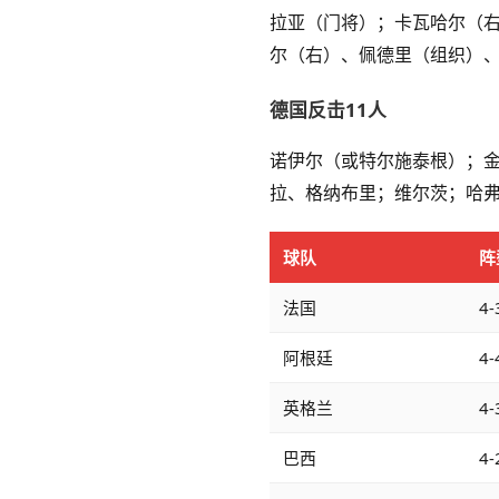
拉亚（门将）；卡瓦哈尔（
尔（右）、佩德里（组织）、
德国反击11人
诺伊尔（或特尔施泰根）；
拉、格纳布里；维尔茨；哈
球队
阵
法国
4-
阿根廷
4-
英格兰
4-
巴西
4-