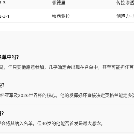
3-3
佩德里
传控渗
2-3-1
穆西亚拉
创造力+
名单中吗？
存疑，但只要他愿意参加，几乎确定会出现在名单中，甚至可能担任首
要？
洲杯亚军及2026世界杯的核心，他的发挥好坏直接决定英格兰能走多
吗？
乎会将其纳入名单，但40岁的他能否首发是最大悬念。