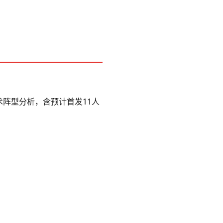
术阵型分析，含预计首发11人
。