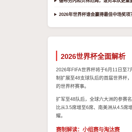
德布劳内和贝林厄姆，谁对本队更重
2026年世界杯谁会赢得最佳中场奖项
2026世界杯全面解析
2026年FIFA世界杯将于6月1
制扩展至48支球队后的首届世界杯，
的世界杯赛事。
扩军至48队后，全球六大洲的参赛名
比从3.5席增至6席、南美洲从4.
耀。
赛制解读：小组赛与淘汰赛