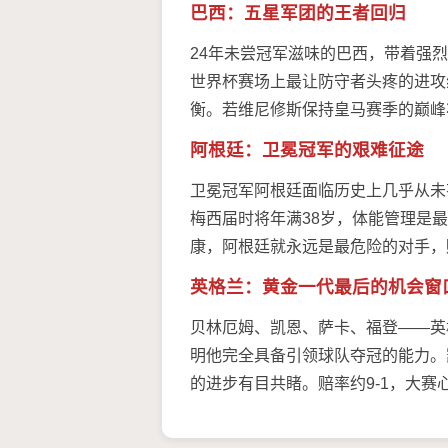
巴西：五星军团的王者回归
24年未尝冠军滋味的巴西，带着强
世界杯赛场上最让防守者头疼的进攻
衡。若维尼修斯保持皇马赛季的巅峰
阿根廷：卫冕冠军的艰难征途
卫冕冠军阿根廷面临历史上几乎从未有
梅西届时将年满38岁，体能管理是
康，阿根廷就永远是最危险的对手，赔
英格兰：黄金一代最后的机会窗
贝林厄姆、凯恩、萨卡、福登——英
明他完全具备引领球队夺冠的能力。
的进步有目共睹。赔率约9-1，大赛