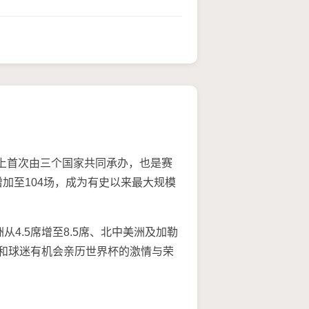
历史上首次由三个国家共同承办，也是赛
加至104场，成为有史以来最大规模
4.5席增至8.5席、北中美洲及加勒
家和球迷有机会亲历世界杯的激情与荣