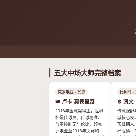
五大中场大师完整档案
克罗地亚 · 39岁
比利时 · 
👑 卢卡·莫德里奇
⚙️ 凯
2018年金球奖得主，世界
传球视野
杯最佳球员。传球精准、
城核心发
节奏控制无与伦比，领克
顶峰期从
罗地亚至2018年决赛和
杯成绩，2