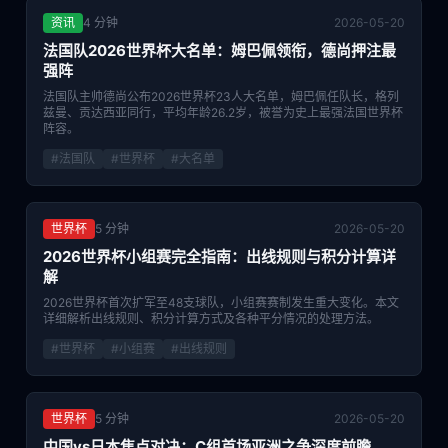
资讯
4
分钟
2026-05-20
法国队2026世界杯大名单：姆巴佩领衔，德尚押注最
强阵
法国队主帅德尚公布2026世界杯23人大名单，姆巴佩任队长，格列
兹曼、贡达西亚同行，平均年龄26.2岁，被誉为史上最强法国世界杯
阵容。
#
法国队
#
世界杯
#
大名单
世界杯
5
分钟
2026-05-20
2026世界杯小组赛完全指南：出线规则与积分计算详
解
2026世界杯首次扩军至48支球队，小组赛赛制发生重大变化。本文
详细解析出线规则、积分计算方式及各种平分情况的处理方法。
#
世界杯
#
小组赛
#
出线规则
世界杯
5
分钟
2026-05-20
中国vs日本焦点对决：C组首场亚洲之争深度前瞻