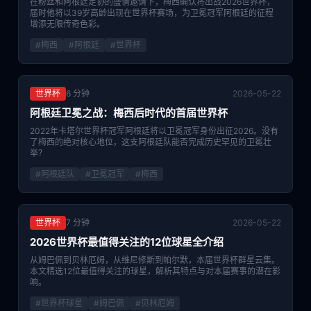
在粉丝和阿根廷足协的盛情邀请下，梅西确认将出战2026世界杯，
届时他将以39岁高龄出现在世界杯赛场，为卫冕冠军阿根廷的征程
增添无限传奇色彩。
#
梅西
#
阿根廷
#
世界杯
世界杯
6
分钟
2026-05-22
阿根廷卫冕之战：梅西后时代的首届世界杯
2022年卡塔尔世界杯冠军阿根廷将以卫冕冠军身份出征2026。没有
了梅西的绝对核心地位，这支阿根廷队能否完成历史罕见的卫冕壮
举？
#
阿根廷队
#
卫冕冠军
#
梅西
世界杯
7
分钟
2026-05-22
2026世界杯最值得关注的12位球星全介绍
从姆巴佩到贝林厄姆，从维尼修斯到帕尔默，本届世界杯群星云集。
本文精选12位最值得关注的球星，解析其特点与对本届赛事的潜在影
响。
#
世界杯球星
#
姆巴佩
#
贝林厄姆