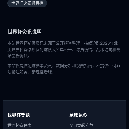
世界杯央视频直播
世界杯资讯说明
本站世界杯新闻资讯来源于公开报道整理，持续追踪2026年北
美世界杯备战期间的球队大名单公告、球员伤情、战术动向和赛
场最新资讯。
本站仅提供足球赛事资讯、数据分析和观赛指南，不提供任何非
法投注服务，请理性看球。
世界杯专题
足球竞彩
世界杯赛程表
今日竞彩推荐