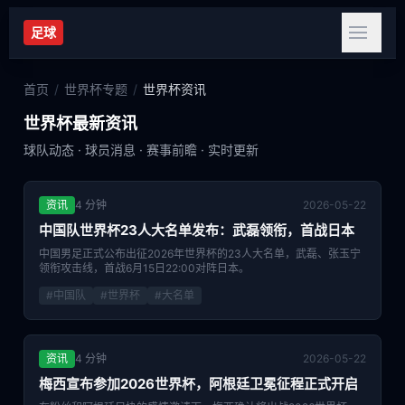
足球
首页
/
世界杯专题
/
世界杯资讯
世界杯最新资讯
球队动态 · 球员消息 · 赛事前瞻 · 实时更新
资讯
4
分钟
2026-05-22
中国队世界杯23人大名单发布：武磊领衔，首战日本
中国男足正式公布出征2026年世界杯的23人大名单，武磊、张玉宁
领衔攻击线，首战6月15日22:00对阵日本。
#
中国队
#
世界杯
#
大名单
资讯
4
分钟
2026-05-22
梅西宣布参加2026世界杯，阿根廷卫冕征程正式开启