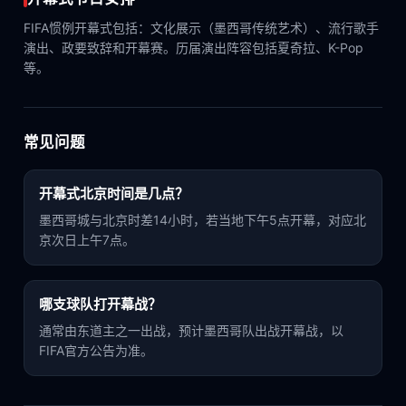
FIFA惯例开幕式包括：文化展示（墨西哥传统艺术）、流行歌手
演出、政要致辞和开幕赛。历届演出阵容包括夏奇拉、K-Pop
等。
常见问题
开幕式北京时间是几点？
墨西哥城与北京时差14小时，若当地下午5点开幕，对应北
京次日上午7点。
哪支球队打开幕战？
通常由东道主之一出战，预计墨西哥队出战开幕战，以
FIFA官方公告为准。