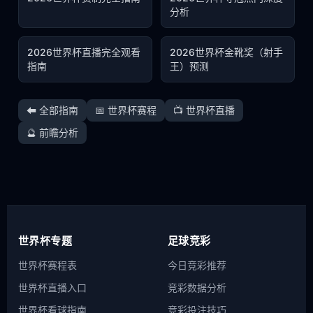
分析
2026世界杯直播完全观看
2026世界杯金靴奖（射手
指南
王）预测
⬅ 全部指南
📅 世界杯赛程
📺 世界杯直播
🔮 前瞻分析
世界杯专题
足球竞彩
世界杯赛程表
今日竞彩推荐
世界杯直播入口
竞彩数据分析
世界杯看球指南
竞彩投注技巧