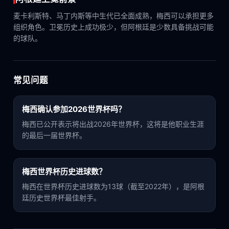
麦卡利斯特、马丁内斯等中生代已全面成熟，梅西可以承担更多
组织角色。卫冕历史上成功极少，但阿根廷是少数具备挑战可能
的球队。
常见问题
梅西确认参加2026世界杯吗？
梅西已公开表示将出战2026年世界杯，这将是他职业生涯
的最后一届世界杯。
梅西世界杯历史进球数？
梅西在世界杯历史进球数为13球（截至2022年），是阿根
廷历史世界杯最佳射手。