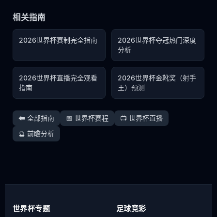
相关指南
2026世界杯赛制完全指南
2026世界杯夺冠热门深度
分析
2026世界杯直播完全观看
2026世界杯金靴奖（射手
指南
王）预测
⬅ 全部指南
📅 世界杯赛程
📺 世界杯直播
🔮 前瞻分析
世界杯专题
足球竞彩