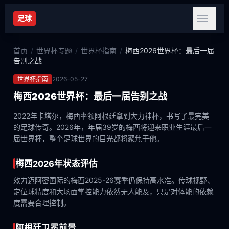
足球
首页
/
世界杯专题
/
世界杯指南
/
梅西2026世界杯：最后一届
告别之战
世界杯指南
2026-05-27
梅西2026世界杯：最后一届告别之战
2022年卡塔尔，梅西率领阿根廷拿到大力神杯，书写了最完美
的足球传奇。2026年，年届39岁的梅西将迎来职业生涯最后一
届世界杯，整个足球世界的目光都将聚焦于他。
梅西2026年状态评估
效力迈阿密国际的梅西2025-26赛季仍保持高水准。传球视野、
定位球精度和大场面掌控能力依然无人能及，只是对体能的依赖
度需要合理控制。
阿根廷卫冕前景