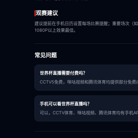
观赛建议
建议提前在手机日历设置每场比赛提醒；重要场次（如
1080P以上效果最佳。
常见问题
世界杯直播需要付费吗？
CCTV5免费，咪咕视频和腾讯体育均提供部分免费内
手机可以看世界杯直播吗？
可以，CCTV体育、咪咕视频、腾讯体育均有手机APP