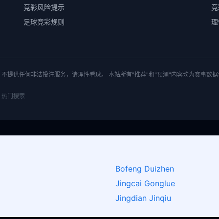
竞彩风险提示
竞
足球竞彩规则
理
不提供任何非法投注服务，请理性看球。 本站所有"推荐"和"预测"内容均为赛事数
热门搜索
Bofeng Duizhen
Jingcai Gonglue
Jingdian Jinqiu