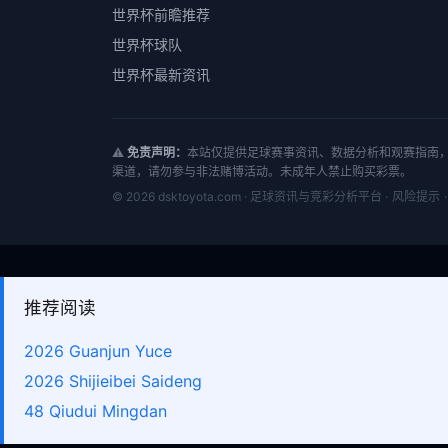
世界杯前瞻推荐
世界杯球队
世界杯最新资讯
⚠️
免责声明：
本站仅提供足球赛事资讯、数据分析和观赛指南，
渠道，请勿参与非法赌博活动。未成年人禁止购买彩票。
© 2026 dsktoyota.com · 足球资讯与竞彩分析平台 ·
风险提示
·
推荐阅读
2026 Guanjun Yuce
2026 Shijieibei Saideng
48 Qiudui Mingdan