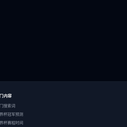
门内容
门搜索词
界杯冠军预测
界杯赛程时间