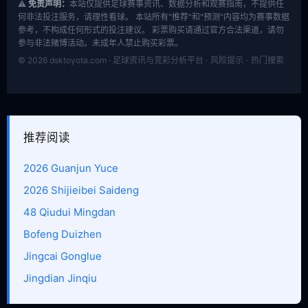
⚠️
免责声明：
本站仅提供足球赛事资讯、数据分析和观赛指南，不提供任
何非法投注服务，请理性看球。 本站所有"推荐"和"预测"内容均为赛事数据
参考，不构成任何形式的投注建议。 彩票购买请通过官方合法渠道，请勿
参与非法赌博活动。未成年人禁止购买彩票。
© 2026 dsktoyota.com · 足球资讯与竞彩分析平台 ·
风险提示
·
热门搜索
推荐阅读
2026 Guanjun Yuce
2026 Shijieibei Saideng
48 Qiudui Mingdan
Bofeng Duizhen
Jingcai Gonglue
Jingdian Jinqiu