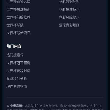
世界杯直播入口
竞彩数据分析
世界杯看球指南
竞彩投注技巧
世界杯前瞻推荐
竞彩风险提示
世界杯球队
足球竞彩规则
世界杯最新资讯
热门内容
热门搜索词
世界杯冠军预测
世界杯赛程时间
竞彩冷门分析
理性看球指南
⚠️
免责声明：
本站仅提供足球赛事资讯、数据分析和观赛指南，不提供任