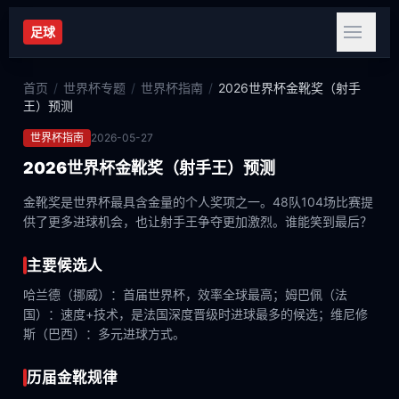
足球
首页
/
世界杯专题
/
世界杯指南
/
2026世界杯金靴奖（射手
王）预测
世界杯指南
2026-05-27
2026世界杯金靴奖（射手王）预测
金靴奖是世界杯最具含金量的个人奖项之一。48队104场比赛提
供了更多进球机会，也让射手王争夺更加激烈。谁能笑到最后？
主要候选人
哈兰德（挪威）：首届世界杯，效率全球最高；姆巴佩（法
国）：速度+技术，是法国深度晋级时进球最多的候选；维尼修
斯（巴西）：多元进球方式。
历届金靴规律