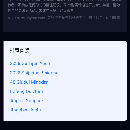
参考，不构成任何形式的投注建议。 彩票购买请通过官方合法渠道，请勿
参与非法赌博活动。未成年人禁止购买彩票。
© 2026 dsktoyota.com · 足球资讯与竞彩分析平台 ·
风险提示
·
热门搜索
推荐阅读
2026 Guanjun Yuce
2026 Shijieibei Saideng
48 Qiudui Mingdan
Bofeng Duizhen
Jingcai Gonglue
Jingdian Jinqiu