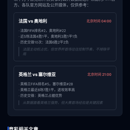
方、各队官方网站及公开媒体，仅供参考：
法国 vs 奥地利
北京时间 04:00
·
法国FIFA排名#2，奥地利#22
·
近5场法国4胜1平，奥地利3胜1平1负
·
历史交锋10次：法国6胜2平2负
法国主动权占优，但世界杯首场往往控制节奏，不排除平
局
英格兰 vs 塞尔维亚
北京时间 21:00
·
英格兰FIFA排名#5，塞尔维亚#28
·
英格兰最近8场7胜1平，进攻效率高
·
历史交锋：英格兰占据优势
从数据面看英格兰强势，但大赛首场经验是关键因素
竞彩相关文章