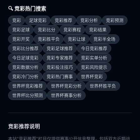
🔍
竞彩热门搜索
竞彩
足球竞彩
竞彩推荐
竞彩分析
竞彩预测
竞彩足球
竞彩比分
竞彩赛程
竞彩结果
竞彩开奖
竞彩胜平负
竞彩让球
竞彩半全场
竞彩比分推荐
竞彩足球推荐
今日竞彩推荐
今日足球竞彩
竞彩专家推荐
竞彩实单分析
竞彩数据分析
竞彩投注技巧
竞彩风险提示
竞彩冷门分析
竞彩热门赛事
世界杯竞彩
世界杯竞彩推荐
世界杯竞彩分析
世界杯胜平负
世界杯比分预测
世界杯赛事分析
竞彩推荐说明
本站"竞彩推荐"栏目仅提供赛事公开信息整理，包括双方近期战