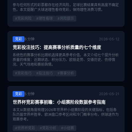
参与任何形式的彩票都存在经济风险，足球比赛结果具有高度不确定
性。本文提醒广大球迷理性看待竞彩，保持理性消费习惯。
#
竞彩风险
#
理性看球
#
风险提示
竞彩
6
分钟
2026-05-12
竞彩投注技巧：提高赛事分析质量的七个维度
系统性的赛事分析比随机选择更具参考价值。本文介绍七个提升分析
质量的维度：近期状态、积分压力、欧赔走势、交锋历史、伤停情
况、天气场地和赛前舆情。
#
竞彩技巧
#
投注技巧
#
赛事分析
竞彩
5
分钟
2026-05-21
世界杯竞彩赛事前瞻：小组赛阶段数据参考指南
本文从数据角度梳理2026年世界杯小组赛阶段的关键指标，包括各
队历届世界杯胜率、欧洲盘口参考区间和冷门概率分布，供球迷作为
观赛参考。
#
世界杯竞彩
#
竞彩分析
#
小组赛