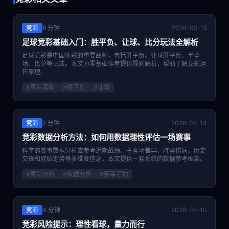
竞彩
6
分钟
2026-05-15
足球竞彩基础入门：胜平负、让球、比分玩法全解析
足球竞彩是中国体彩的重要品种，包括胜平负、让球胜平负、半全
场、比分等玩法。本文为零基础读者提供规则解析，帮助了解竞彩运
作原理。
#
竞彩基础
#
胜平负
#
让球
竞彩
7
分钟
2026-05-14
竞彩数据分析方法：如何用数据理性评估一场赛事
科学的赛事数据分析应参考近期战绩、主客场差异、阵容伤病、历史
交锋和欧赔走势等多维度信息，本文提供一套系统的数据参考框架。
#
竞彩分析
#
数据分析
#
赛事评估
竞彩
4
分钟
2026-05-10
竞彩风险提示：理性看球，量力而行