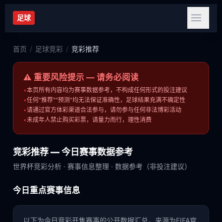
足球
首页
/
足球竞彩
/
竞彩推荐
⚠️ 重要风险提示 — 请务必阅读
•
本页所有内容均为赛事数据参考，不构成任何形式的投注建议
•
任何"推荐""预测"均无法保证准确性，足球结果充满不确定性
•
请通过官方体彩渠道合法参与，请勿参与任何非法博彩活动
•
未成年人禁止购买彩票，请量力而行，理性消费
竞彩推荐 — 今日赛事数据参考
世界杯竞彩分析 · 赛事信息整理 · 数据参考（非投注建议）
今日重点赛事信息
以下为今日竞彩开售赛事的公开数据汇总，来源为FIFA官