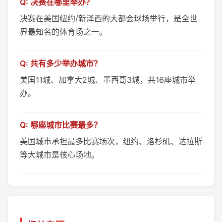
Q: 决赛在哪里举办？
决赛在美国纽约/新泽西的大都会球场举行，是全世
界最知名的体育场之一。
Q: 共有多少举办城市？
美国11城、加拿大2城、墨西哥3城，共16座城市举
办。
Q: 哪座城市比赛最多？
美国城市承担最多比赛场次，纽约、洛杉矶、达拉斯
等大城市是核心场地。