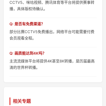
CCTV5、咪咕视频、腾讯体育等平台将提供赛事转
播，具体版权待确认。
Q: 是否有免费渠道？
部分比赛CCTV5免费播出，网络平台可能需要付费
会员观看全程。
Q: 画质能达到4K吗？
主流流媒体平台将提供4K甚至8K转播，是历届最高
清的世界杯转播。
相关专题