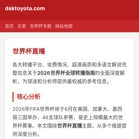
dsktoyota.com
首页
文章
世界杯专题
网站地图
世界杯直播
各大转播平台、收费情况、超清画质和多语言解说完
整信息关于
2026世界杯全球转播指南
的全面深度解
析，为球迷和分析师提供最权威的参考信息。
核心分析
2026年FIFA世界杯将于6月在美国、加拿大、墨西
哥三国举办，48支球队参赛，是史上规模最大的世
界杯赛事。本文围绕
世界杯直播
主题，从多个维度提
供深度分析。