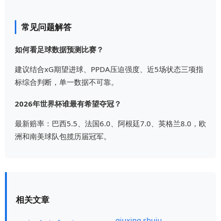
常见问题解答
如何看足球数据预测比赛？
建议结合xG期望进球、PPDA压迫强度、近5场状态三项指
标综合判断，单一数据不可靠。
2026年世界杯谁最有希望夺冠？
最新赔率：巴西5.5、法国6.0、阿根廷7.0、英格兰8.0，欧
洲和南美球队包揽历届冠军。
相关文章
qiuxing shuju