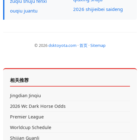
zuqiu shuju fenxi
2026 shijieibei saideng
ouqiu juantu
© 2026
dsktoyota.com
·
首页
·
Sitemap
相关推荐
Jingdian Jinqiu
2026 Wc Dark Horse Odds
Premier League
Worldcup Schedule
Shijian Guanli