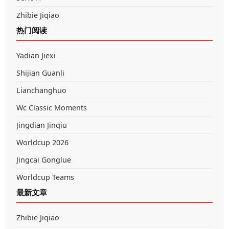
Zhibie Jiqiao
热门阅读
Yadian Jiexi
Shijian Guanli
Lianchanghuo
Wc Classic Moments
Jingdian Jinqiu
Worldcup 2026
Jingcai Gonglue
Worldcup Teams
最新文章
Zhibie Jiqiao