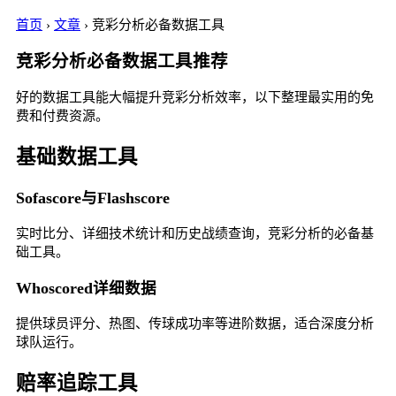
首页
›
文章
› 竞彩分析必备数据工具
竞彩分析必备数据工具推荐
好的数据工具能大幅提升竞彩分析效率，以下整理最实用的免
费和付费资源。
基础数据工具
Sofascore与Flashscore
实时比分、详细技术统计和历史战绩查询，竞彩分析的必备基
础工具。
Whoscored详细数据
提供球员评分、热图、传球成功率等进阶数据，适合深度分析
球队运行。
赔率追踪工具