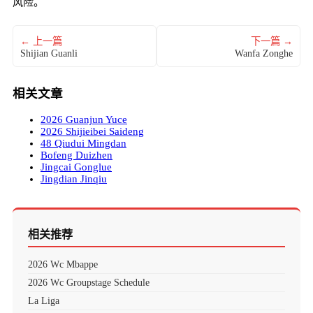
风险。
← 上一篇
下一篇 →
Shijian Guanli
Wanfa Zonghe
相关文章
2026 Guanjun Yuce
2026 Shijieibei Saideng
48 Qiudui Mingdan
Bofeng Duizhen
Jingcai Gonglue
Jingdian Jinqiu
相关推荐
2026 Wc Mbappe
2026 Wc Groupstage Schedule
La Liga