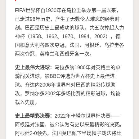
FIFA世界杯自1930年在乌拉圭举办第一届以来，
已走过96年历史，产生了无数令人难忘的经典时
刻。巴西是历史上最成功的球队，共五次捧起大力
神杯（1958、1962、1970、1994、2002），德
国和意大利各四次夺冠，法国、阿根廷、乌拉圭各
两次夺冠，英格兰和西班牙各一次。
史上最伟大进球：
马拉多纳1986年对英格兰的单
骑闯关进球，被BBC评选为世界杯史上最佳进
球。齐达内2006年世界杯对巴西的精彩传球助
攻，罗纳尔多2002年多场比赛的精彩进球，均被
载入史册。
史上最精彩决赛：
2022年卡塔尔世界杯决赛——
阿根廷对法国，被公认为有史以来最精彩的决赛。
阿根廷2-0领先，法国莫巴佩下半场帽子戏法将比