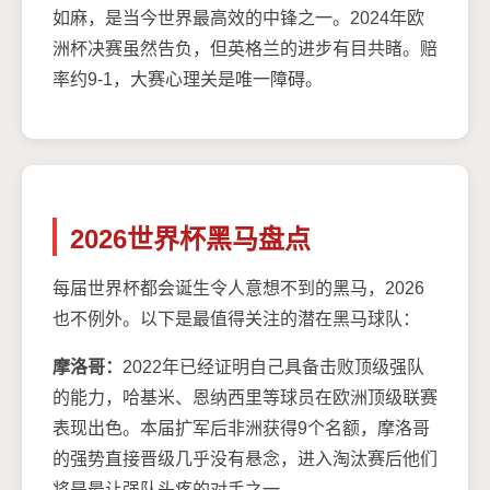
如麻，是当今世界最高效的中锋之一。2024年欧
洲杯决赛虽然告负，但英格兰的进步有目共睹。赔
率约9-1，大赛心理关是唯一障碍。
2026世界杯黑马盘点
每届世界杯都会诞生令人意想不到的黑马，2026
也不例外。以下是最值得关注的潜在黑马球队：
摩洛哥：
2022年已经证明自己具备击败顶级强队
的能力，哈基米、恩纳西里等球员在欧洲顶级联赛
表现出色。本届扩军后非洲获得9个名额，摩洛哥
的强势直接晋级几乎没有悬念，进入淘汰赛后他们
将是最让强队头疼的对手之一。