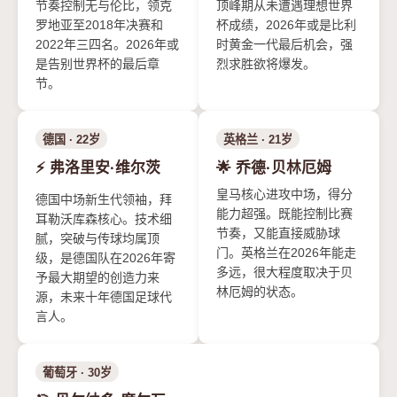
节奏控制无与伦比，领克
顶峰期从未遭遇理想世界
罗地亚至2018年决赛和
杯成绩，2026年或是比利
2022年三四名。2026年或
时黄金一代最后机会，强
是告别世界杯的最后章
烈求胜欲将爆发。
节。
德国 · 22岁
英格兰 · 21岁
⚡ 弗洛里安·维尔茨
🌟 乔德·贝林厄姆
皇马核心进攻中场，得分
德国中场新生代领袖，拜
能力超强。既能控制比赛
耳勒沃库森核心。技术细
节奏，又能直接威胁球
腻，突破与传球均属顶
门。英格兰在2026年能走
级，是德国队在2026年寄
多远，很大程度取决于贝
予最大期望的创造力来
林厄姆的状态。
源，未来十年德国足球代
言人。
葡萄牙 · 30岁