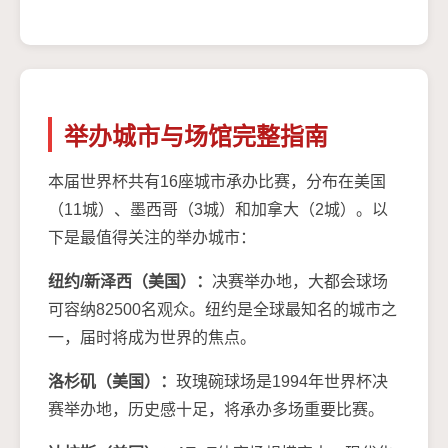
举办城市与场馆完整指南
本届世界杯共有16座城市承办比赛，分布在美国
（11城）、墨西哥（3城）和加拿大（2城）。以
下是最值得关注的举办城市：
纽约/新泽西（美国）：
决赛举办地，大都会球场
可容纳82500名观众。纽约是全球最知名的城市之
一，届时将成为世界的焦点。
洛杉矶（美国）：
玫瑰碗球场是1994年世界杯决
赛举办地，历史感十足，将承办多场重要比赛。