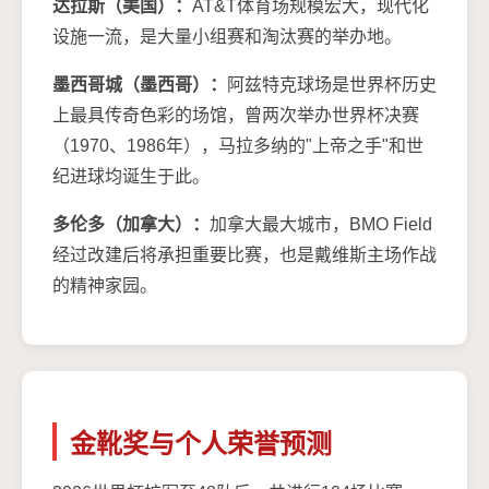
达拉斯（美国）：
AT&T体育场规模宏大，现代化
设施一流，是大量小组赛和淘汰赛的举办地。
墨西哥城（墨西哥）：
阿兹特克球场是世界杯历史
上最具传奇色彩的场馆，曾两次举办世界杯决赛
（1970、1986年），马拉多纳的"上帝之手"和世
纪进球均诞生于此。
多伦多（加拿大）：
加拿大最大城市，BMO Field
经过改建后将承担重要比赛，也是戴维斯主场作战
的精神家园。
金靴奖与个人荣誉预测