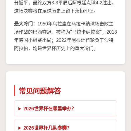
分扳平，最终双方3-3平局后阿根廷点球4-2胜出。
这场决赛将在足球历史上留下永恒印记。
最大冷门：
1950年乌拉圭在马拉卡纳球场击败主
场作战的巴西夺冠，被称为"马拉卡纳惨案"；2018
年德国小组赛出局；2022年阿根廷首轮负于沙特
阿拉伯，均是世界杯历史上的重大冷门。
常见问题解答
2026世界杯在哪里举办？
2026世界杯几队参赛？