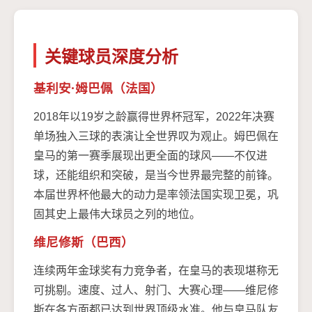
关键球员深度分析
基利安·姆巴佩（法国）
2018年以19岁之龄赢得世界杯冠军，2022年决赛
单场独入三球的表演让全世界叹为观止。姆巴佩在
皇马的第一赛季展现出更全面的球风——不仅进
球，还能组织和突破，是当今世界最完整的前锋。
本届世界杯他最大的动力是率领法国实现卫冕，巩
固其史上最伟大球员之列的地位。
维尼修斯（巴西）
连续两年金球奖有力竞争者，在皇马的表现堪称无
可挑剔。速度、过人、射门、大赛心理——维尼修
斯在各方面都已达到世界顶级水准。他与皇马队友