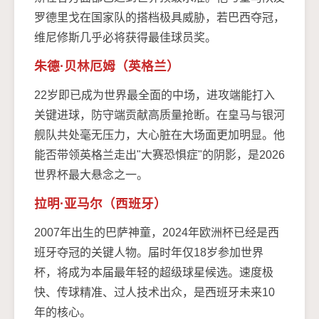
罗德里戈在国家队的搭档极具威胁，若巴西夺冠，
维尼修斯几乎必将获得最佳球员奖。
朱德·贝林厄姆（英格兰）
22岁即已成为世界最全面的中场，进攻端能打入
关键进球，防守端贡献高质量抢断。在皇马与银河
舰队共处毫无压力，大心脏在大场面更加明显。他
能否带领英格兰走出"大赛恐惧症"的阴影，是2026
世界杯最大悬念之一。
拉明·亚马尔（西班牙）
2007年出生的巴萨神童，2024年欧洲杯已经是西
班牙夺冠的关键人物。届时年仅18岁参加世界
杯，将成为本届最年轻的超级球星候选。速度极
快、传球精准、过人技术出众，是西班牙未来10
年的核心。