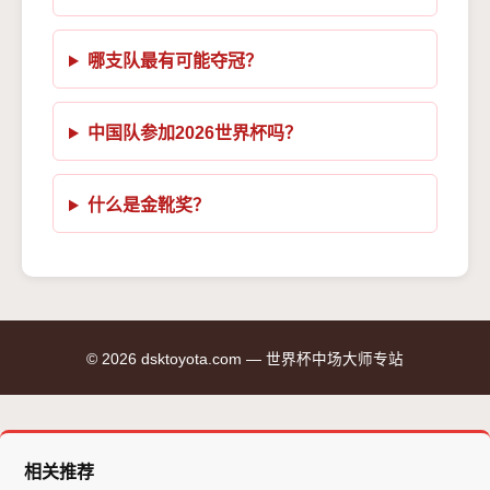
哪支队最有可能夺冠？
中国队参加2026世界杯吗？
什么是金靴奖？
© 2026 dsktoyota.com — 世界杯中场大师专站
相关推荐