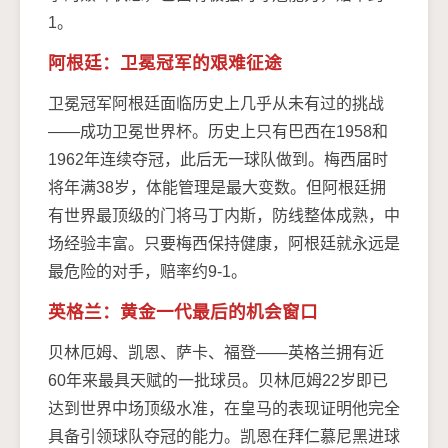
1。
阿根廷：卫冕冠军的艰难征途
卫冕冠军阿根廷面临历史上几乎从未有过的挑战
——成功卫冕世界杯。历史上只有巴西在1958和
1962年连续夺冠，此后无一球队做到。梅西届时
将年满38岁，体能管理是最大变数。但阿根廷拥
有世界最顶级的门将马丁内斯，防线整体成熟，中
场经验丰富。只要梅西保持健康，阿根廷就永远是
最危险的对手，赔率约9-1。
英格兰：黄金一代最后的机会窗口
贝林厄姆、凯恩、萨卡、福登——英格兰拥有近
60年来最具天赋的一批球员。贝林厄姆22岁即已
达到世界中场顶级水准，在皇马的表现证明他完全
具备引领球队夺冠的能力。凯恩在拜仁慕尼黑进球